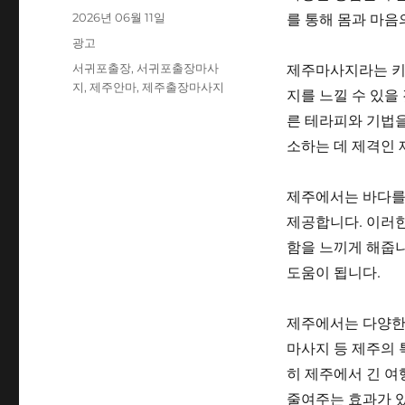
쓴
작
를 통해 몸과 마음
2026년 06월 11일
이
성
카
광고
일
테
태
제주마사지라는 키
서귀포출장
,
서귀포출장마사
자
고
그
지
,
제주안마
,
제주출장마사지
지를 느낄 수 있을
리
른 테라피와 기법을
소하는 데 제격인 
제주에서는 바다를
제공합니다. 이러
함을 느끼게 해줍니
도움이 됩니다.
제주에서는 다양한 
마사지 등 제주의 
히 제주에서 긴 여
줄여주는 효과가 