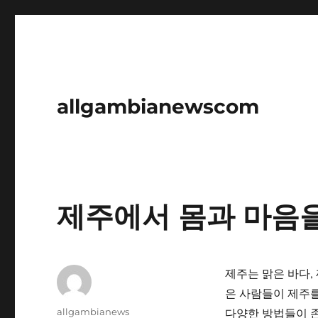
allgambianewscom
제주에서 몸과 마음
제주는 맑은 바다,
은 사람들이 제주를
글
다양한 방법들이 존
allgambianews