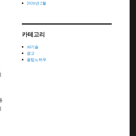
2026년 2월
카테고리
AI기술
광고
꿀팁노하우
다
지
동
제