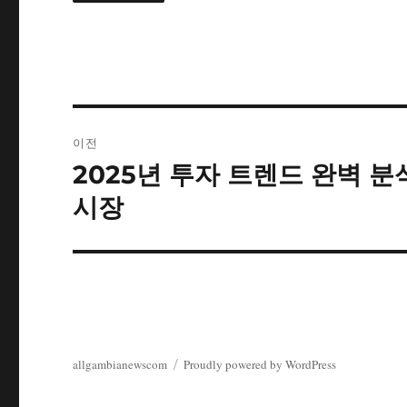
글
이전
탐
2025년 투자 트렌드 완벽 
이
전
색
시장
글:
allgambianewscom
Proudly powered by WordPress